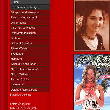
Funk
CD-Veröffentlichungen...
Sängerin & Moderatorin...
Pianist / Keyboarder & ...
Dinnermusik
Tanz- u. Partymusik
Programmgestaltung
Technik
Ballon-Dekoration
Riesen-Zahlen
Skydancer
Hüpfburg
Stuhl- & Tischhussen...
NEU - Hochzeitskapelle...
NEU - Grillhütte
Partner & Links
Impressum
Datenschutzerklärung
Inhaltsverzeichnis
Login
Letzte Änderung:
May 24. 2018 20:32:02