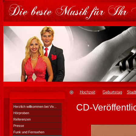
Hochzeit
Geburtstag
Stadt
CD-Veröffentl
Herzlich willkommen bei Viv...
Hörproben
Referenzen
Presse
Funk und Fernsehen