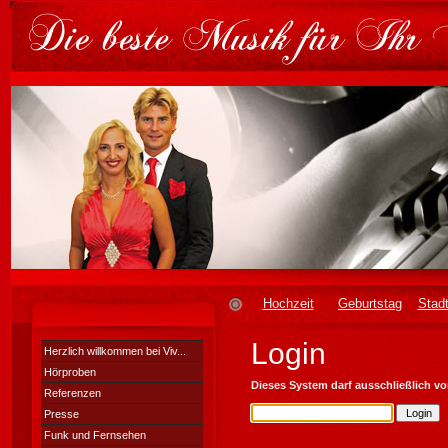
Hochzeit
Geburtstag
Stadt
Login
Herzlich willkommen bei Viv...
Hörproben
Dieses System darf ausschließlich v
Referenzen
Presse
Funk und Fernsehen