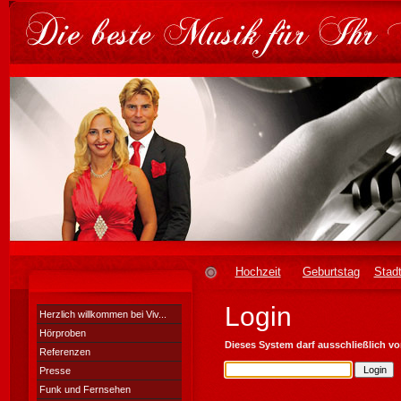
Hochzeit
Geburtstag
Stadt
Login
Herzlich willkommen bei Viv...
Hörproben
Dieses System darf ausschließlich v
Referenzen
Presse
Funk und Fernsehen